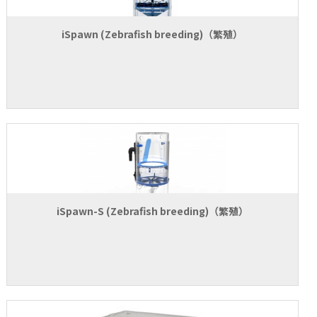
お問い合わせ
iSpawn (Zebrafish breeding)（繁殖）
iSpawn-S (Zebrafish breeding)（繁殖）