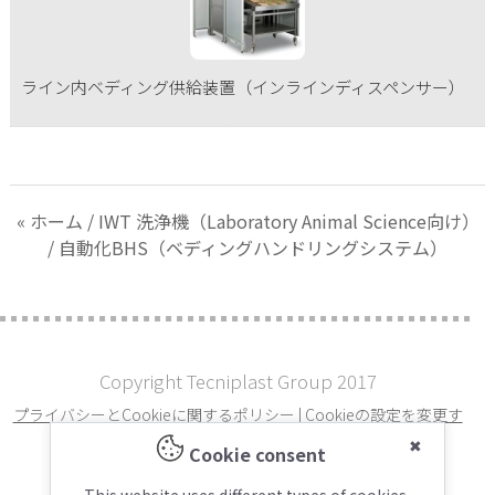
ライン内ベディング供給装置（インラインディスペンサー）
« ホーム
/
IWT 洗浄機（Laboratory Animal Science向け）
/ 自動化BHS（ベディングハンドリングシステム）
Copyright Tecniplast Group 2017
プライバシーとCookieに関するポリシー
|
Cookieの設定を変更す
る
✖
Cookie consent
C.F. e P.IVA 00211030127 | REA: 49171