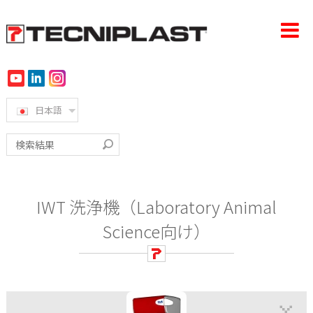
日本語
ホーム
会社概要
製品
IWT 洗浄機（Laboratory Animal
導入事例
Science向け）
360°サポート
サステナビリティ
ニュース＆イベント