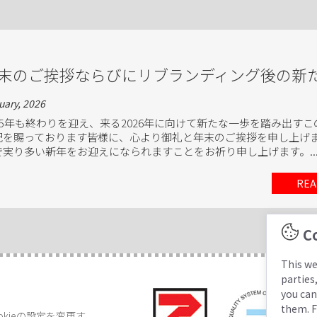
末のご挨拶ならびにリブランディング後の新
uary, 2026
025年も終わりを迎え、来る2026年に向けて新たな一歩を踏み出す
配を賜っております皆様に、心より御礼と年末のご挨拶を申し上げ
で実り多い新年をお迎えになられますことをお祈り申し上げます。..
REA
Co
This we
parties
you can
them. F
okieの設定を変更す