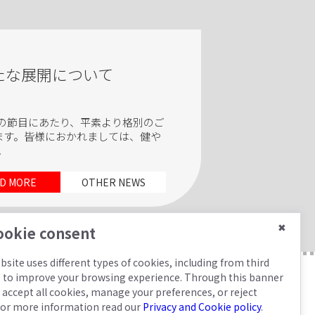
たな展開について
この節目にあたり、平素より格別のご
ます。皆様におかれましては、健や
.
D MORE
OTHER NEWS
✖
okie consent
bsite uses different types of cookies, including from third
, to improve your browsing experience. Through this banner
 accept all cookies, manage your preferences, or reject
or more information read our
Privacy and Cookie policy
.