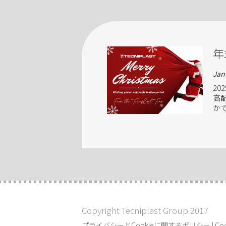
年
Jan
2
高
か
Copyright Tecniplast Group 2017
プライバシーとCookieに関するポリシー
|
Co