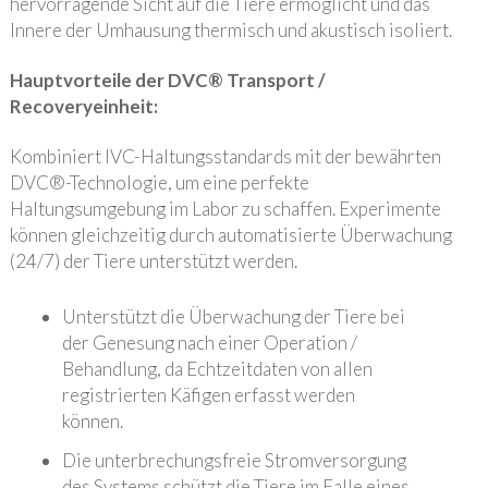
hervorragende Sicht auf die Tiere ermöglicht und das
Innere der Umhausung thermisch und akustisch isoliert.
Hauptvorteile der DVC® Transport /
Recoveryeinheit:
Kombiniert IVC-Haltungsstandards mit der bewährten
DVC®-Technologie, um eine perfekte
Haltungsumgebung im Labor zu schaffen. Experimente
können gleichzeitig durch automatisierte Überwachung
(24/7) der Tiere unterstützt werden.
Unterstützt die Überwachung der Tiere bei
der Genesung nach einer Operation /
Behandlung, da Echtzeitdaten von allen
registrierten Käfigen erfasst werden
können.
Die unterbrechungsfreie Stromversorgung
des Systems schützt die Tiere im Falle eines