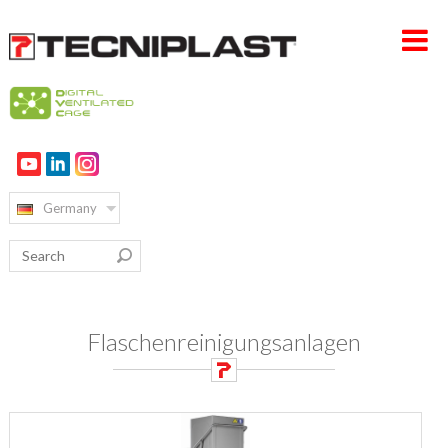
HOME PAGE
UNTERNEHMEN
Germany
PRODUKTE
VERTRIEB & SERVICE
NACHHALTIGKEIT
Flaschenreinigungsanlagen
KARRIERE
KONTAKT