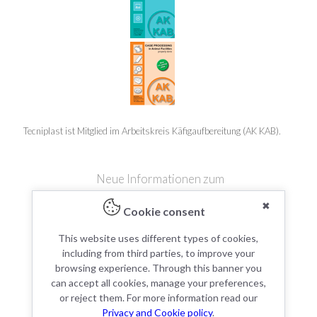
Tecniplast ist Mitglied im Arbeitskreis Käfigaufbereitung (AK KAB).
Neue Informationen zum
✖
Cookie consent
This website uses different types of cookies,
including from third parties, to improve your
It's a match!
browsing experience. Through this banner you
can accept all cookies, manage your preferences,
or reject them. For more information read our
Privacy and Cookie policy
.