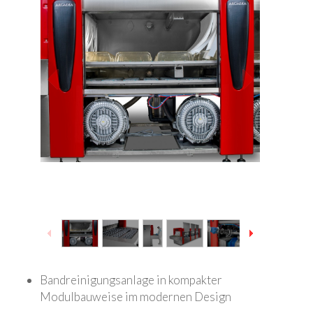
1
/
12
Bandreinigungsanlage in kompakter
Modulbauweise im modernen Design