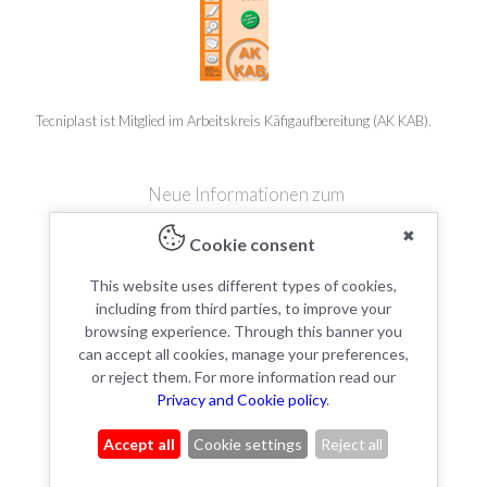
Tecniplast ist Mitglied im Arbeitskreis Käfigaufbereitung (AK KAB).
Neue Informationen zum
✖
Cookie consent
This website uses different types of cookies,
including from third parties, to improve your
It's a match!
browsing experience. Through this banner you
can accept all cookies, manage your preferences,
or reject them. For more information read our
Privacy and Cookie policy
.
Accept all
Cookie settings
Reject all