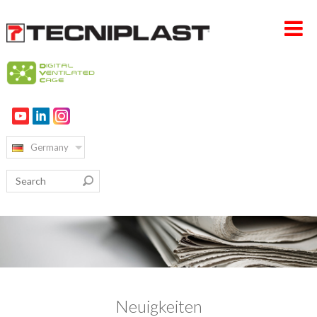
HOME PAGE
UNTERNEHMEN
Germany
PRODUKTE
VERTRIEB & SERVICE
NACHHALTIGKEIT
KARRIERE
KONTAKT
Neuigkeiten