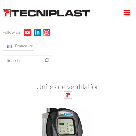
Follow us:
France
HOME PAGE
ENTREPRISE
PRODUITS
FORMATION
Unités de ventilation
DÉVELOPPEMENT DURABLE
SUPPORT 360°
CONTACTS