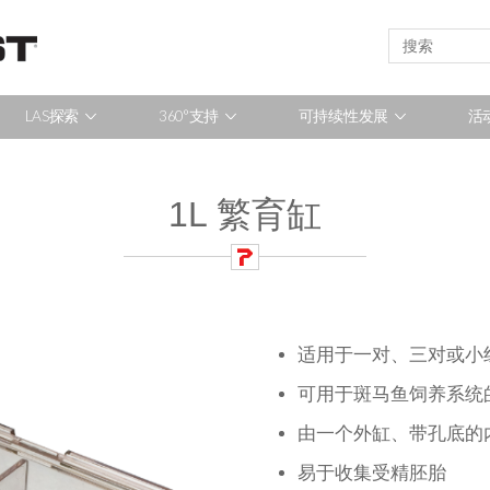
LAS探索
360°支持
可持续性发展
活
1L 繁育缸
适用于一对、三对或小
可用于斑马鱼饲养系统的
由一个外缸、带孔底的
易于收集受精胚胎